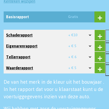
Kenteken wijzigen
Basisrapport
Gratis
Schaderapport
+ €10
Eigenarenrapport
+ € 5
Tellerrapport
+ € 6
Waarderapport
+ € 5
De van het merk in de kleur uit het bouwjaar .
In het rapport dat voor u klaarstaat kunt u de
voertuiggegevens inzien van deze auto.
Wij hebben met zorg de voertuiggegevens