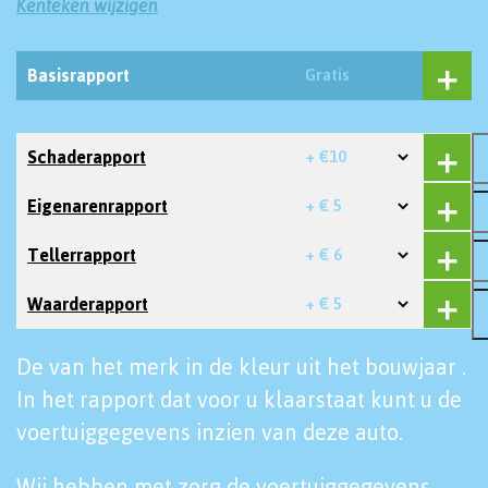
Kenteken wijzigen
Basisrapport
Gratis
Schaderapport
+ €10
Eigenarenrapport
+ € 5
Tellerrapport
+ € 6
Waarderapport
+ € 5
De van het merk in de kleur uit het bouwjaar .
In het rapport dat voor u klaarstaat kunt u de
voertuiggegevens inzien van deze auto.
Wij hebben met zorg de voertuiggegevens