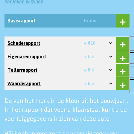
Kenteken wijzigen
Basisrapport
Gratis
Schaderapport
+ €10
Eigenarenrapport
+ € 5
Tellerrapport
+ € 6
Waarderapport
+ € 5
De van het merk in de kleur uit het bouwjaar .
In het rapport dat voor u klaarstaat kunt u de
voertuiggegevens inzien van deze auto.
Wij hebben met zorg de voertuiggegevens