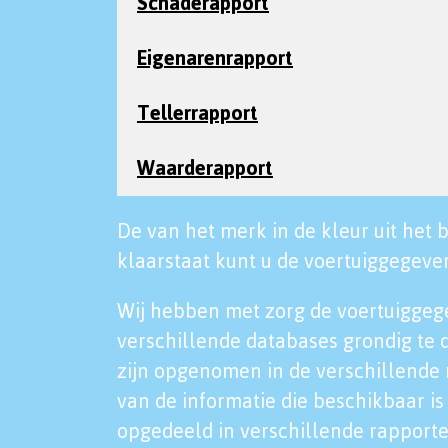
Schaderapport
Eigenarenrapport
Tellerrapport
Waarderapport
De van het merk in de kleur uit het b
klaarstaat kunt u de voertuiggegeven
Wij hebben met zorg de voertuiggeg
verschillende databases grondig te 
zijn opgenomen in de verschillende 
van de informatie die beschikbaar is 
opgedeeld in verschillende rapporte