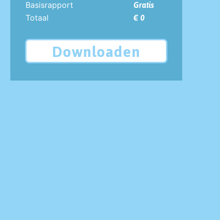
Basisrapport
Gratis
Totaal
€ 0
Downloaden