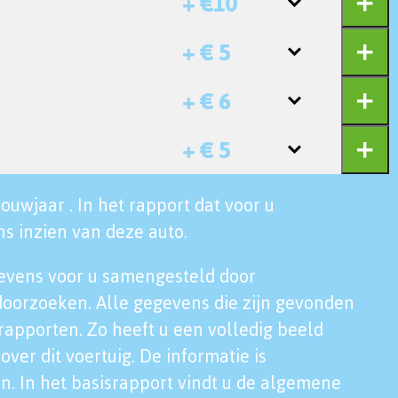
+ €10
+ € 5
+ € 6
+ € 5
ouwjaar . In het rapport dat voor u
s inzien van deze auto.
evens voor u samengesteld door
doorzoeken. Alle gegevens die zijn gevonden
rapporten. Zo heeft u een volledig beeld
over dit voertuig. De informatie is
n. In het basisrapport vindt u de algemene