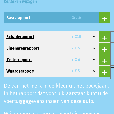
Kenteken wijzigen
Basisrapport
Gratis
Schaderapport
+ €10
Eigenarenrapport
+ € 5
Tellerrapport
+ € 6
Waarderapport
+ € 5
De van het merk in de kleur uit het bouwjaar .
In het rapport dat voor u klaarstaat kunt u de
voertuiggegevens inzien van deze auto.
Wij hebben met zorg de voertuiggegevens