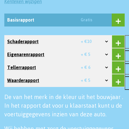
Kenteken wijzigen
Basisrapport
Gratis
Schaderapport
+ €10
Eigenarenrapport
+ € 5
Tellerrapport
+ € 6
Waarderapport
+ € 5
De van het merk in de kleur uit het bouwjaar .
In het rapport dat voor u klaarstaat kunt u de
voertuiggegevens inzien van deze auto.
Wij hebben met zorg de voertuiggegevens