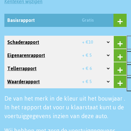
Kenteken wijzigen
Basisrapport
Gratis
Schaderapport
+ €10
Eigenarenrapport
+ € 5
Tellerrapport
+ € 6
Waarderapport
+ € 5
De van het merk in de kleur uit het bouwjaar .
In het rapport dat voor u klaarstaat kunt u de
voertuiggegevens inzien van deze auto.
Wij hebben met zorg de voertuiggegevens