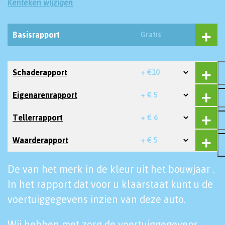
Kenteken wijzigen
Basisrapport
Gratis
Schaderapport
+ €10
Eigenarenrapport
+ € 5
Tellerrapport
+ € 6
Waarderapport
+ € 5
De van het merk in de kleur uit het bouwjaar .
In het rapport dat voor u klaarstaat kunt u de
voertuiggegevens inzien van deze auto.
Wij hebben met zorg de voertuiggegevens