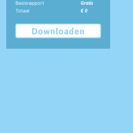
Basisrapport
Gratis
Totaal
€ 0
Downloaden