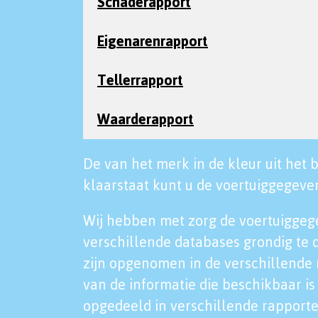
Schaderapport
Eigenarenrapport
Tellerrapport
Waarderapport
De van het merk in de kleur uit het b
klaarstaat kunt u de voertuiggegeven
Wij hebben met zorg de voertuiggeg
verschillende databases grondig te 
zijn opgenomen in de verschillende 
van de informatie die beschikbaar is 
opgedeeld in verschillende rapporte