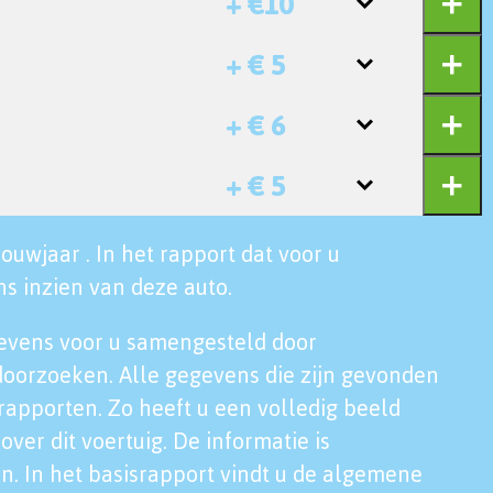
+ €10
+ € 5
+ € 6
+ € 5
ouwjaar . In het rapport dat voor u
s inzien van deze auto.
evens voor u samengesteld door
doorzoeken. Alle gegevens die zijn gevonden
rapporten. Zo heeft u een volledig beeld
over dit voertuig. De informatie is
n. In het basisrapport vindt u de algemene