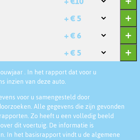
+ €10
+ € 5
+ € 6
+ € 5
ouwjaar . In het rapport dat voor u
s inzien van deze auto.
evens voor u samengesteld door
doorzoeken. Alle gegevens die zijn gevonden
rapporten. Zo heeft u een volledig beeld
over dit voertuig. De informatie is
n. In het basisrapport vindt u de algemene