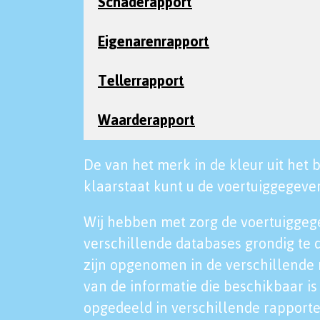
Schaderapport
Eigenarenrapport
Tellerrapport
Waarderapport
De van het merk in de kleur uit het b
klaarstaat kunt u de voertuiggegeven
Wij hebben met zorg de voertuiggeg
verschillende databases grondig te 
zijn opgenomen in de verschillende 
van de informatie die beschikbaar is 
opgedeeld in verschillende rapporte