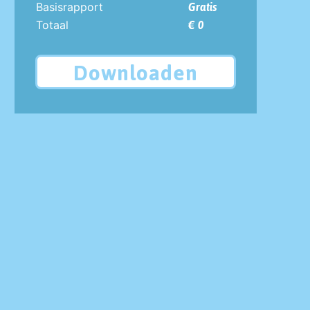
Basisrapport
Gratis
Totaal
€ 0
Downloaden