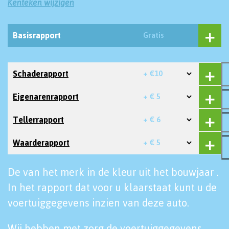
Kenteken wijzigen
Basisrapport
Gratis
Schaderapport
+ €10
Eigenarenrapport
+ € 5
Tellerrapport
+ € 6
Waarderapport
+ € 5
De van het merk in de kleur uit het bouwjaar .
In het rapport dat voor u klaarstaat kunt u de
voertuiggegevens inzien van deze auto.
Wij hebben met zorg de voertuiggegevens