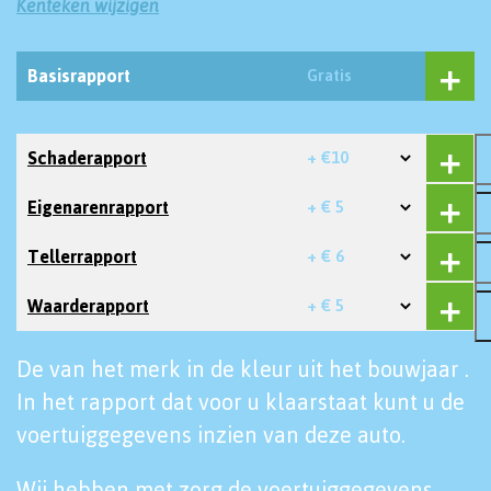
Kenteken wijzigen
Basisrapport
Gratis
Schaderapport
+ €10
Eigenarenrapport
+ € 5
Tellerrapport
+ € 6
Waarderapport
+ € 5
De van het merk in de kleur uit het bouwjaar .
In het rapport dat voor u klaarstaat kunt u de
voertuiggegevens inzien van deze auto.
Wij hebben met zorg de voertuiggegevens