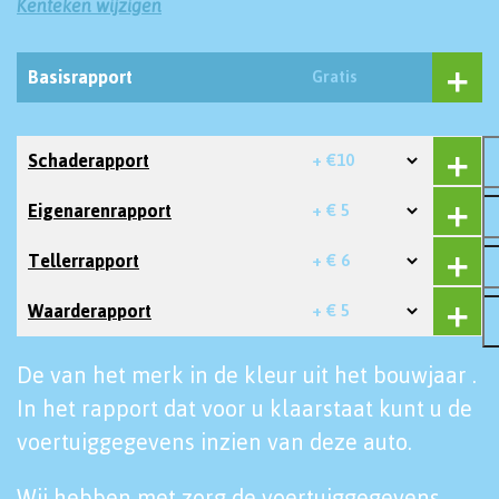
Kenteken wijzigen
Basisrapport
Gratis
Schaderapport
+ €10
Eigenarenrapport
+ € 5
Tellerrapport
+ € 6
Waarderapport
+ € 5
De van het merk in de kleur uit het bouwjaar .
In het rapport dat voor u klaarstaat kunt u de
voertuiggegevens inzien van deze auto.
Wij hebben met zorg de voertuiggegevens