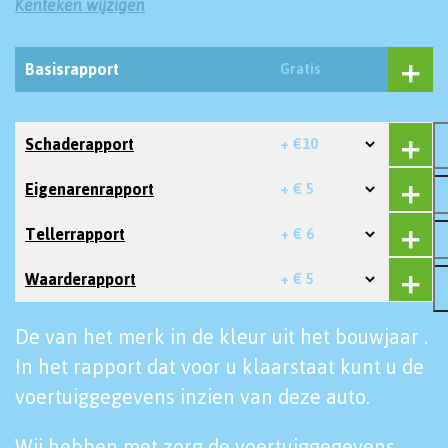
Kenteken wijzigen
Basisrapport
Gratis
Schaderapport
+ €10
Eigenarenrapport
+ € 5
Tellerrapport
+ € 6
Waarderapport
+ € 5
De van het merk in de kleur uit het bouwjaar .
In het rapport dat voor u klaarstaat kunt u de
voertuiggegevens inzien van deze auto.
Wij hebben met zorg de voertuiggegevens