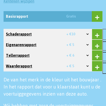
Kenteken wijzigen
Basisrapport
Gratis
Schaderapport
+ €10
Eigenarenrapport
+ € 5
Tellerrapport
+ € 6
Waarderapport
+ € 5
De van het merk in de kleur uit het bouwjaar .
In het rapport dat voor u klaarstaat kunt u de
voertuiggegevens inzien van deze auto.
Wij hebben met zorg de voertuiggegevens