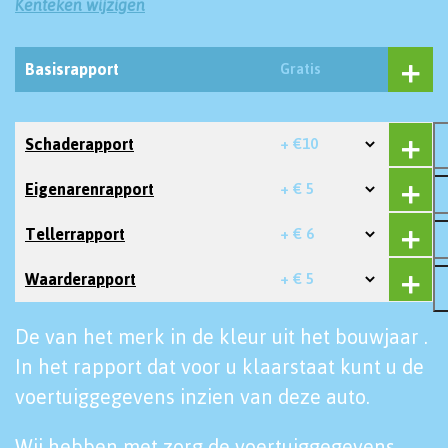
Kenteken wijzigen
Basisrapport
Gratis
Schaderapport
+ €10
Eigenarenrapport
+ € 5
Tellerrapport
+ € 6
Waarderapport
+ € 5
De van het merk in de kleur uit het bouwjaar .
In het rapport dat voor u klaarstaat kunt u de
voertuiggegevens inzien van deze auto.
Wij hebben met zorg de voertuiggegevens