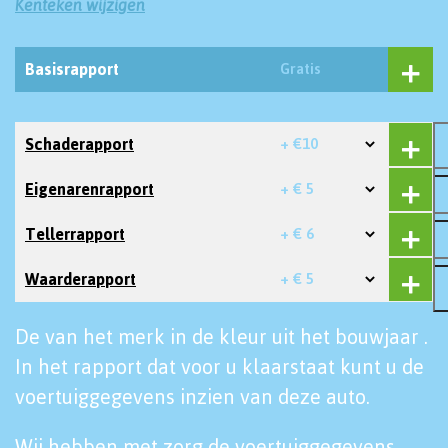
Kenteken wijzigen
Basisrapport
Gratis
Schaderapport
+ €10
Eigenarenrapport
+ € 5
Tellerrapport
+ € 6
Waarderapport
+ € 5
De van het merk in de kleur uit het bouwjaar .
In het rapport dat voor u klaarstaat kunt u de
voertuiggegevens inzien van deze auto.
Wij hebben met zorg de voertuiggegevens