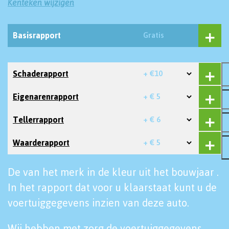
Kenteken wijzigen
Basisrapport
Gratis
Schaderapport
+ €10
Eigenarenrapport
+ € 5
Tellerrapport
+ € 6
Waarderapport
+ € 5
De van het merk in de kleur uit het bouwjaar .
In het rapport dat voor u klaarstaat kunt u de
voertuiggegevens inzien van deze auto.
Wij hebben met zorg de voertuiggegevens