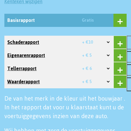
Kenteken wijzigen
Basisrapport
Gratis
Schaderapport
+ €10
Eigenarenrapport
+ € 5
Tellerrapport
+ € 6
Waarderapport
+ € 5
De van het merk in de kleur uit het bouwjaar .
In het rapport dat voor u klaarstaat kunt u de
voertuiggegevens inzien van deze auto.
Wij hebben met zorg de voertuiggegevens