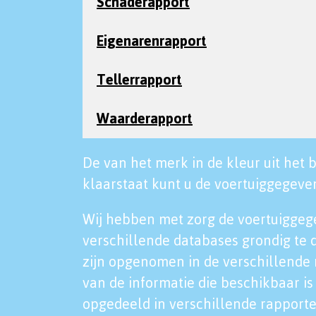
Schaderapport
Eigenarenrapport
Tellerrapport
Waarderapport
De van het merk in de kleur uit het b
klaarstaat kunt u de voertuiggegeven
Wij hebben met zorg de voertuiggeg
verschillende databases grondig te 
zijn opgenomen in de verschillende 
van de informatie die beschikbaar is 
opgedeeld in verschillende rapporte