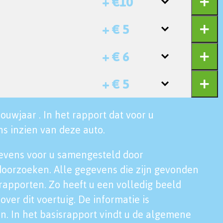
+ €10
+ € 5
+ € 6
+ € 5
ouwjaar . In het rapport dat voor u
s inzien van deze auto.
evens voor u samengesteld door
doorzoeken. Alle gegevens die zijn gevonden
rapporten. Zo heeft u een volledig beeld
over dit voertuig. De informatie is
n. In het basisrapport vindt u de algemene