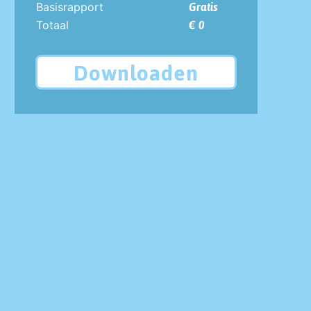
Basisrapport
Gratis
Totaal
€ 0
Downloaden