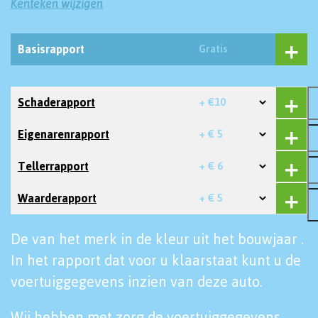
Kenteken wijzigen
Basisrapport
Gratis
Schaderapport
+ €10
Eigenarenrapport
+ € 5
Tellerrapport
+ € 6
Waarderapport
+ € 5
De van het merk in de kleur uit het bouwjaar .
In het rapport dat voor u klaarstaat kunt u de
voertuiggegevens inzien van deze auto.
Wij hebben met zorg de voertuiggegevens