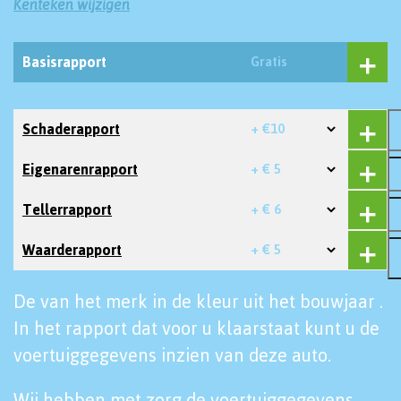
Kenteken wijzigen
Basisrapport
Gratis
Schaderapport
+ €10
Eigenarenrapport
+ € 5
Tellerrapport
+ € 6
Waarderapport
+ € 5
De van het merk in de kleur uit het bouwjaar .
In het rapport dat voor u klaarstaat kunt u de
voertuiggegevens inzien van deze auto.
Wij hebben met zorg de voertuiggegevens