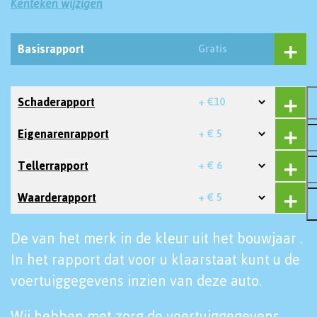
Kenteken wijzigen
Basisrapport
Gratis
Schaderapport
+ €10
Eigenarenrapport
+ € 5
Tellerrapport
+ € 6
Waarderapport
+ € 5
De van het merk in de kleur uit het bouwjaar .
In het rapport dat voor u klaarstaat kunt u de
voertuiggegevens inzien van deze auto.
Wij hebben met zorg de voertuiggegevens