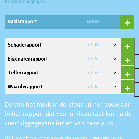
Kenteken wijzigen
Basisrapport
Gratis
Schaderapport
+ €10
Eigenarenrapport
+ € 5
Tellerrapport
+ € 6
Waarderapport
+ € 5
De van het merk in de kleur uit het bouwjaar .
In het rapport dat voor u klaarstaat kunt u de
voertuiggegevens inzien van deze auto.
Wij hebben met zorg de voertuiggegevens