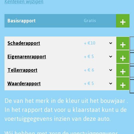
Kenteken wijzigen
Basisrapport
Gratis
Schaderapport
+ €10
Eigenarenrapport
+ € 5
Tellerrapport
+ € 6
Waarderapport
+ € 5
De van het merk in de kleur uit het bouwjaar .
In het rapport dat voor u klaarstaat kunt u de
voertuiggegevens inzien van deze auto.
Wij hebben met zorg de voertuiggegevens