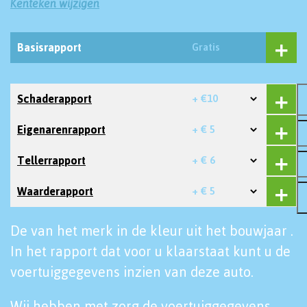
Kenteken wijzigen
Basisrapport
Gratis
Schaderapport
+ €10
Eigenarenrapport
+ € 5
Tellerrapport
+ € 6
Waarderapport
+ € 5
De van het merk in de kleur uit het bouwjaar .
In het rapport dat voor u klaarstaat kunt u de
voertuiggegevens inzien van deze auto.
Wij hebben met zorg de voertuiggegevens