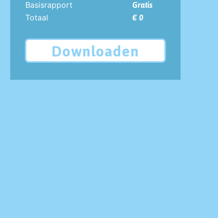
Basisrapport
Gratis
Totaal
€ 0
Downloaden