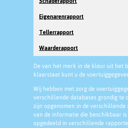
Schaderapport
Eigenarenrapport
Tellerrapport
Waarderapport
De van het merk in de kleur uit het b
klaarstaat kunt u de voertuiggegeven
Wij hebben met zorg de voertuiggeg
verschillende databases grondig te 
zijn opgenomen in de verschillende 
van de informatie die beschikbaar is 
opgedeeld in verschillende rapporte