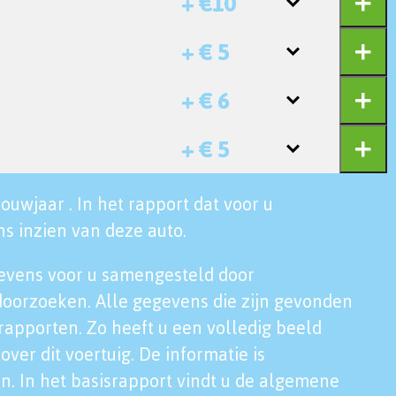
+ €10
+ € 5
+ € 6
+ € 5
ouwjaar . In het rapport dat voor u
s inzien van deze auto.
evens voor u samengesteld door
doorzoeken. Alle gegevens die zijn gevonden
rapporten. Zo heeft u een volledig beeld
over dit voertuig. De informatie is
n. In het basisrapport vindt u de algemene