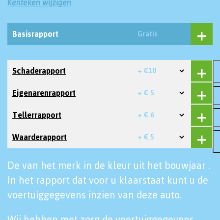
Kenteken wijzigen
Basisrapport
Gratis
Schaderapport
+ €10
Eigenarenrapport
+ € 5
Tellerrapport
+ € 6
Waarderapport
+ € 5
De van het merk in de kleur uit het bouwjaar .
In het rapport dat voor u klaarstaat kunt u de
voertuiggegevens inzien van deze auto.
Wij hebben met zorg de voertuiggegevens