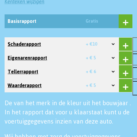
Kenteken wijzigen
Basisrapport
Gratis
Schaderapport
+ €10
Eigenarenrapport
+ € 5
Tellerrapport
+ € 6
Waarderapport
+ € 5
De van het merk in de kleur uit het bouwjaar .
In het rapport dat voor u klaarstaat kunt u de
voertuiggegevens inzien van deze auto.
Wij hebben met zorg de voertuiggegevens