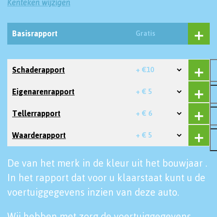
Kenteken wijzigen
Basisrapport
Gratis
Schaderapport
+ €10
Eigenarenrapport
+ € 5
Tellerrapport
+ € 6
Waarderapport
+ € 5
De van het merk in de kleur uit het bouwjaar .
In het rapport dat voor u klaarstaat kunt u de
voertuiggegevens inzien van deze auto.
Wij hebben met zorg de voertuiggegevens