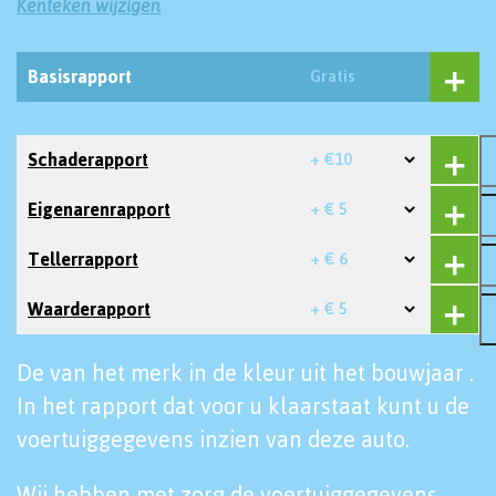
Kenteken wijzigen
Basisrapport
Gratis
Schaderapport
+ €10
Eigenarenrapport
+ € 5
Tellerrapport
+ € 6
Waarderapport
+ € 5
De van het merk in de kleur uit het bouwjaar .
In het rapport dat voor u klaarstaat kunt u de
voertuiggegevens inzien van deze auto.
Wij hebben met zorg de voertuiggegevens