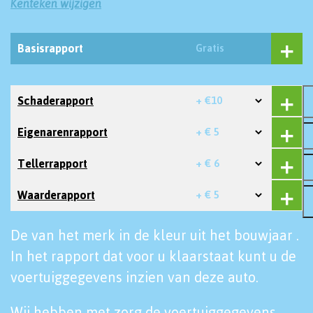
Kenteken wijzigen
Basisrapport
Gratis
Schaderapport
+ €10
Eigenarenrapport
+ € 5
Tellerrapport
+ € 6
Waarderapport
+ € 5
De van het merk in de kleur uit het bouwjaar .
In het rapport dat voor u klaarstaat kunt u de
voertuiggegevens inzien van deze auto.
Wij hebben met zorg de voertuiggegevens