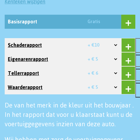
Kenteken wijzigen
Basisrapport
Gratis
Schaderapport
+ €10
Eigenarenrapport
+ € 5
Tellerrapport
+ € 6
Waarderapport
+ € 5
De van het merk in de kleur uit het bouwjaar .
In het rapport dat voor u klaarstaat kunt u de
voertuiggegevens inzien van deze auto.
Wij hebben met zorg de voertuiggegevens