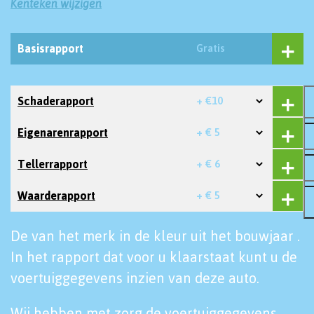
Kenteken wijzigen
Basisrapport
Gratis
Schaderapport
+ €10
Eigenarenrapport
+ € 5
Tellerrapport
+ € 6
Waarderapport
+ € 5
De van het merk in de kleur uit het bouwjaar .
In het rapport dat voor u klaarstaat kunt u de
voertuiggegevens inzien van deze auto.
Wij hebben met zorg de voertuiggegevens