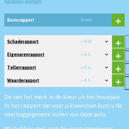
Kenteken wijzigen
Basisrapport
Gratis
Schaderapport
+ €10
Eigenarenrapport
+ € 5
Tellerrapport
+ € 6
Waarderapport
+ € 5
De van het merk in de kleur uit het bouwjaar .
In het rapport dat voor u klaarstaat kunt u de
voertuiggegevens inzien van deze auto.
Wij hebben met zorg de voertuiggegevens