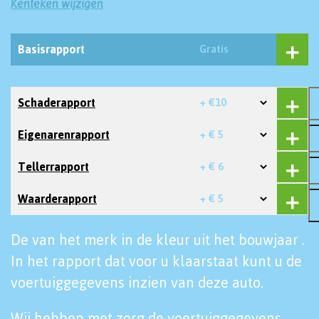
Kenteken wijzigen
Basisrapport
Gratis
Schaderapport
+ €10
Eigenarenrapport
+ € 5
Tellerrapport
+ € 6
Waarderapport
+ € 5
De van het merk in de kleur uit het bouwjaar .
In het rapport dat voor u klaarstaat kunt u de
voertuiggegevens inzien van deze auto.
Wij hebben met zorg de voertuiggegevens