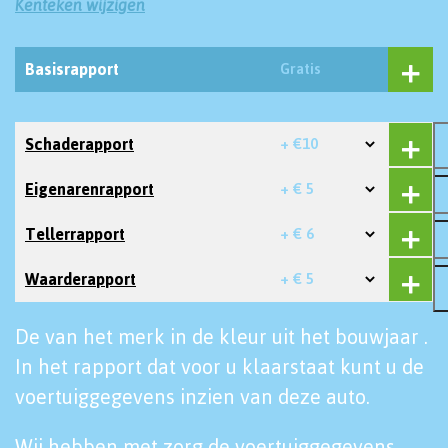
Kenteken wijzigen
Basisrapport
Gratis
Schaderapport
+ €10
Eigenarenrapport
+ € 5
Tellerrapport
+ € 6
Waarderapport
+ € 5
De van het merk in de kleur uit het bouwjaar .
In het rapport dat voor u klaarstaat kunt u de
voertuiggegevens inzien van deze auto.
Wij hebben met zorg de voertuiggegevens