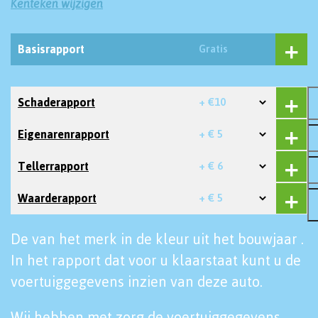
Kenteken wijzigen
Basisrapport
Gratis
Schaderapport
+ €10
Eigenarenrapport
+ € 5
Tellerrapport
+ € 6
Waarderapport
+ € 5
De van het merk in de kleur uit het bouwjaar .
In het rapport dat voor u klaarstaat kunt u de
voertuiggegevens inzien van deze auto.
Wij hebben met zorg de voertuiggegevens