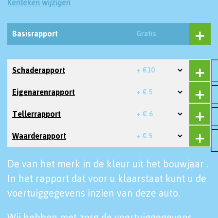
Kenteken wijzigen
Basisrapport
Gratis
Schaderapport
+ €10
Eigenarenrapport
+ € 5
Tellerrapport
+ € 6
Waarderapport
+ € 5
De van het merk in de kleur uit het bouwjaar .
In het rapport dat voor u klaarstaat kunt u de
voertuiggegevens inzien van deze auto.
Wij hebben met zorg de voertuiggegevens