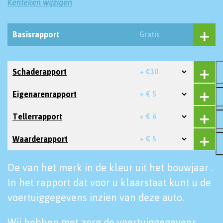
Kenteken wijzigen
Basisrapport
Gratis
Schaderapport
+ €10
Eigenarenrapport
+ € 5
Tellerrapport
+ € 6
Waarderapport
+ € 5
De van het merk in de kleur uit het bouwjaar .
In het rapport dat voor u klaarstaat kunt u de
voertuiggegevens inzien van deze auto.
Wij hebben met zorg de voertuiggegevens