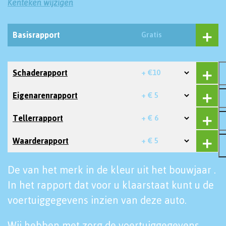
Kenteken wijzigen
Basisrapport
Gratis
Schaderapport
+ €10
Eigenarenrapport
+ € 5
Tellerrapport
+ € 6
Waarderapport
+ € 5
De van het merk in de kleur uit het bouwjaar .
In het rapport dat voor u klaarstaat kunt u de
voertuiggegevens inzien van deze auto.
Wij hebben met zorg de voertuiggegevens