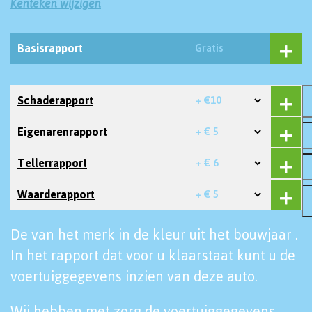
Kenteken wijzigen
Basisrapport
Gratis
Schaderapport
+ €10
Eigenarenrapport
+ € 5
Tellerrapport
+ € 6
Waarderapport
+ € 5
De van het merk in de kleur uit het bouwjaar .
In het rapport dat voor u klaarstaat kunt u de
voertuiggegevens inzien van deze auto.
Wij hebben met zorg de voertuiggegevens