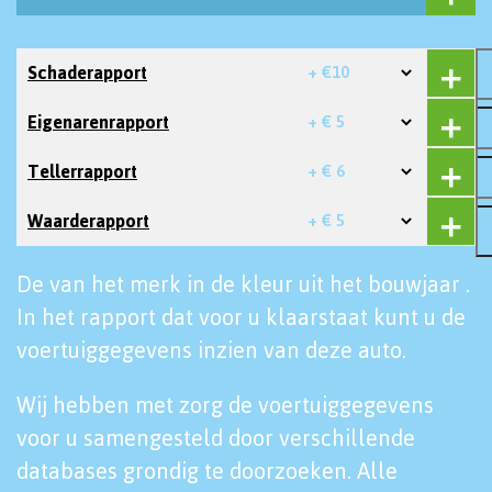
Schaderapport
+ €10
Eigenarenrapport
+ € 5
Tellerrapport
+ € 6
Waarderapport
+ € 5
De van het merk in de kleur uit het bouwjaar .
In het rapport dat voor u klaarstaat kunt u de
voertuiggegevens inzien van deze auto.
Wij hebben met zorg de voertuiggegevens
voor u samengesteld door verschillende
databases grondig te doorzoeken. Alle