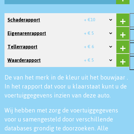
Schaderapport
+ €10
Eigenarenrapport
+ € 5
Tellerrapport
+ € 6
Waarderapport
+ € 5
De van het merk in de kleur uit het bouwjaar .
In het rapport dat voor u klaarstaat kunt u de
voertuiggegevens inzien van deze auto.
Wij hebben met zorg de voertuiggegevens
voor u samengesteld door verschillende
databases grondig te doorzoeken. Alle