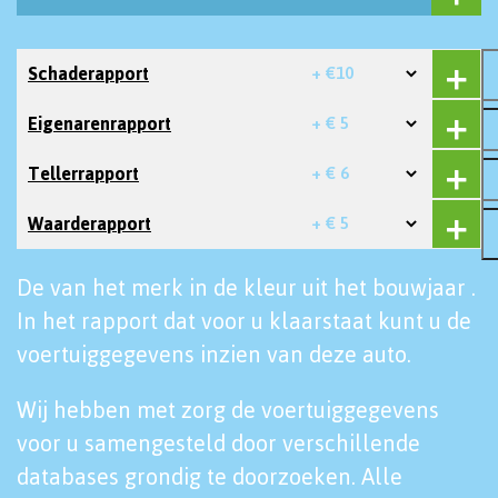
Schaderapport
+ €10
Eigenarenrapport
+ € 5
Tellerrapport
+ € 6
Waarderapport
+ € 5
De van het merk in de kleur uit het bouwjaar .
In het rapport dat voor u klaarstaat kunt u de
voertuiggegevens inzien van deze auto.
Wij hebben met zorg de voertuiggegevens
voor u samengesteld door verschillende
databases grondig te doorzoeken. Alle