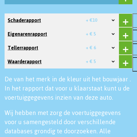
Schaderapport
+ €10
Eigenarenrapport
+ € 5
Tellerrapport
+ € 6
Waarderapport
+ € 5
De van het merk in de kleur uit het bouwjaar .
In het rapport dat voor u klaarstaat kunt u de
voertuiggegevens inzien van deze auto.
Wij hebben met zorg de voertuiggegevens
voor u samengesteld door verschillende
databases grondig te doorzoeken. Alle