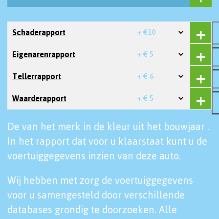
Schaderapport
+ €10
Eigenarenrapport
+ € 5
Tellerrapport
+ € 6
Waarderapport
+ € 5
De van het merk in de kleur uit het bouwjaar .
In het rapport dat voor u klaarstaat kunt u de
voertuiggegevens inzien van deze auto.
Wij hebben met zorg de voertuiggegevens
voor u samengesteld door verschillende
databases grondig te doorzoeken. Alle