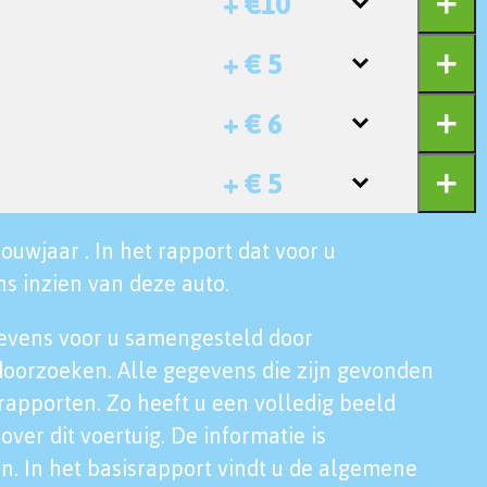
+ €10
+ € 5
+ € 6
+ € 5
ouwjaar . In het rapport dat voor u
s inzien van deze auto.
evens voor u samengesteld door
doorzoeken. Alle gegevens die zijn gevonden
rapporten. Zo heeft u een volledig beeld
over dit voertuig. De informatie is
n. In het basisrapport vindt u de algemene