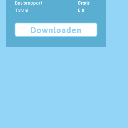
Basisrapport
Gratis
Totaal
€ 0
Downloaden