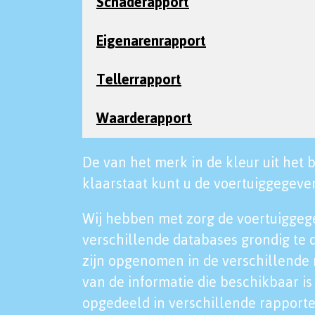
Schaderapport
Eigenarenrapport
Tellerrapport
Waarderapport
De van het merk in de kleur uit het b
klaarstaat kunt u de voertuiggegeven
Wij hebben met zorg de voertuiggeg
verschillende databases grondig te 
zijn opgenomen in de verschillende 
van de informatie die beschikbaar is 
opgedeeld in verschillende rapporte