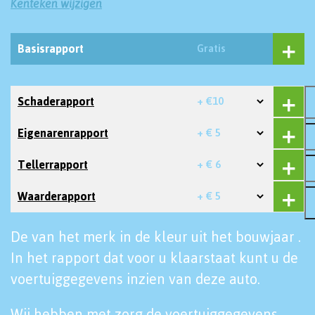
Kenteken wijzigen
Basisrapport
Gratis
Schaderapport
+ €10
Eigenarenrapport
+ € 5
Tellerrapport
+ € 6
Waarderapport
+ € 5
De van het merk in de kleur uit het bouwjaar .
In het rapport dat voor u klaarstaat kunt u de
voertuiggegevens inzien van deze auto.
Wij hebben met zorg de voertuiggegevens