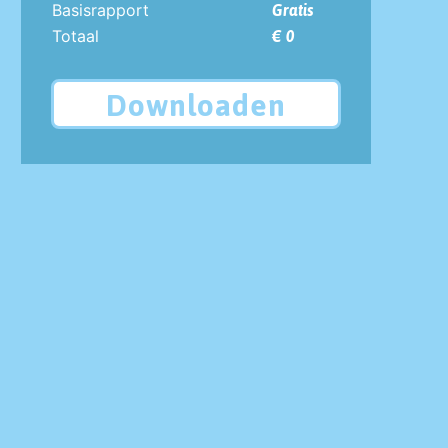
Basisrapport
Gratis
Totaal
€ 0
Downloaden